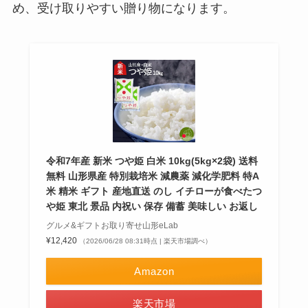
め、受け取りやすい贈り物になります。
令和7年産 新米 つや姫 白米 10kg(5kg×2袋) 送料
無料 山形県産 特別栽培米 減農薬 減化学肥料 特A
米 精米 ギフト 産地直送 のし イチローが食べたつ
や姫 東北 景品 内祝い 保存 備蓄 美味しい お返し
グルメ&ギフトお取り寄せ山形eLab
¥12,420
（2026/06/28 08:31時点 | 楽天市場調べ）
Amazon
楽天市場