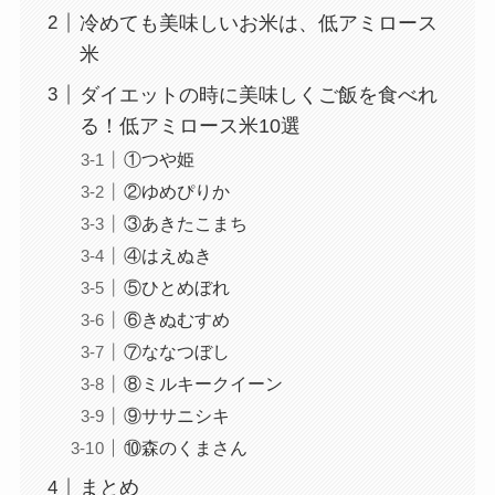
冷めても美味しいお米は、低アミロース
米
ダイエットの時に美味しくご飯を食べれ
る！低アミロース米10選
①つや姫
②ゆめぴりか
③あきたこまち
④はえぬき
⑤ひとめぼれ
⑥きぬむすめ
⑦ななつぼし
⑧ミルキークイーン
⑨ササニシキ
⑩森のくまさん
まとめ