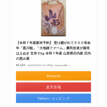
【令和７年産新米予約】 受け継がれて５００有余
年「黒川能」「大地踏ファーム」農民役者が栽培
はえぬき 玄米５kg 令和７年産 山形県庄内産 庄内
の恵み屋
¥4,104
（2025/09/06 19:17時点 | Amazon調べ）
Amazon
楽天市場
Yahooショッピング