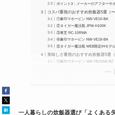
ポイント3：メーカーのアフターサ
コスパ重視のおすすめ炊飯器5選（〜
①象印マホービン NW-VE10-BA
②タイガー魔法瓶 JPW-H100K
③東芝 RC-10RWA
④象印マホービン NW-VE18-BA
⑤タイガー魔法瓶 WEB限定IHモデ
美味しさ重視のおすすめ炊飯器5選（
①象印マホービン NW-YB10AM-BZ
一人暮らしの炊飯器選び「よくある失