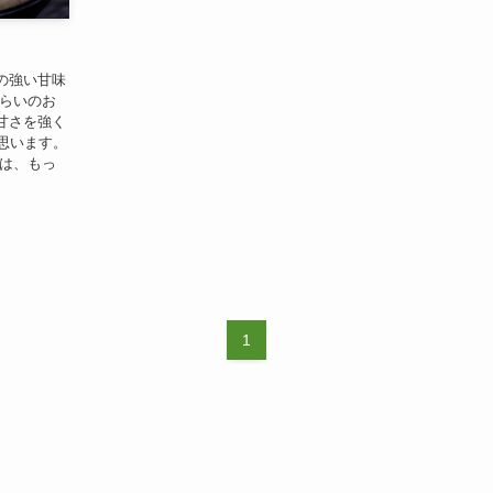
の強い甘味
くらいのお
甘さを強く
思います。
リは、もっ
1