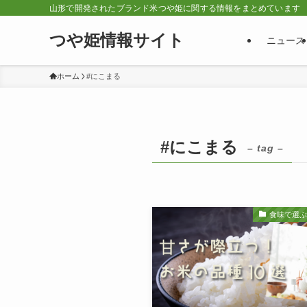
山形で開発されたブランド米つや姫に関する情報をまとめています
つや姫情報サイト
ニュース
ホーム
#にこまる
#にこまる
– tag –
食味で選